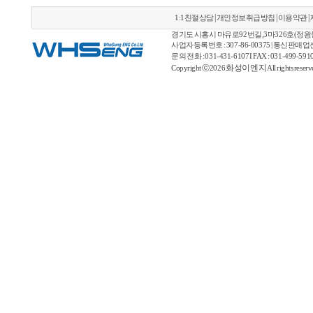
|
|
|
1:1친절상담
개인정보취급방침
이용약관
경기도 시흥시 마유로92번길,3마326호(정왕동) 
사업자등록번호 : 307-86-00375 | 통신판매
문의 전화 : 031-431-6107 I FAX : 031-499-5910 |
화성이엔지
Copyright ⓒ2026
All rights reser